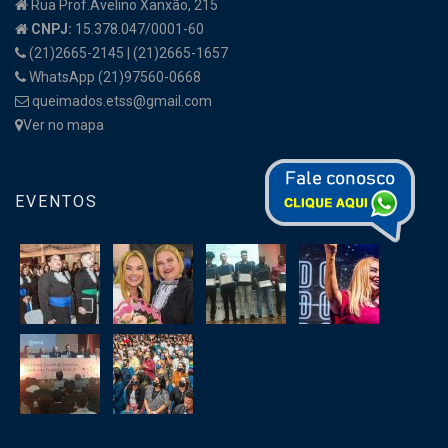
Rua Prof.Avelino Xanxão, 215
CNPJ:
15.378.047/0001-60
(21)2665-2145 | (21)2665-1657
WhatsApp (21)97560-0668
queimados.etss@gmail.com
Ver no mapa
EVENTOS