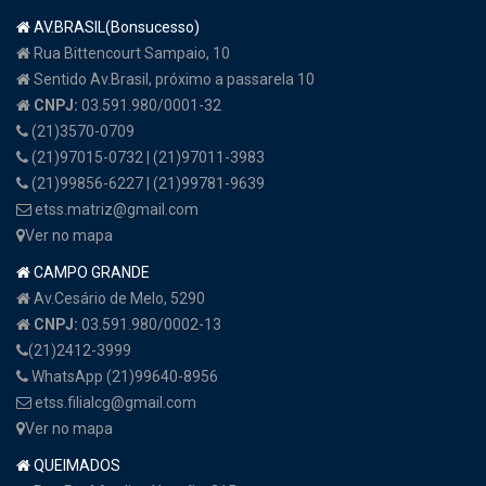
AV.BRASIL(Bonsucesso)
Rua Bittencourt Sampaio, 10
Sentido Av.Brasil, próximo a passarela 10
CNPJ:
03.591.980/0001-32
(21)3570-0709
(21)97015-0732 | (21)97011-3983
(21)99856-6227 | (21)99781-9639
etss.matriz@gmail.com
Ver no mapa
CAMPO GRANDE
Av.Cesário de Melo, 5290
CNPJ:
03.591.980/0002-13
(21)2412-3999
WhatsApp (21)99640-8956
etss.filialcg@gmail.com
Ver no mapa
QUEIMADOS