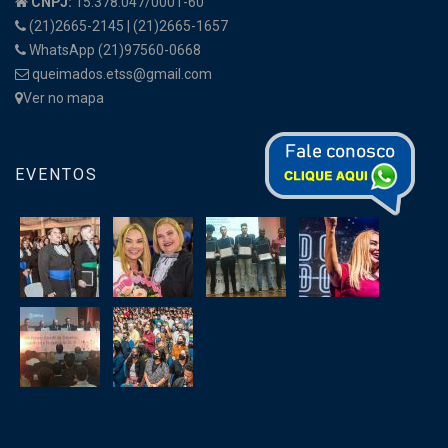
CNPJ:
15.378.047/0001-60
(21)2665-2145 | (21)2665-1657
WhatsApp (21)97560-0668
queimados.etss@gmail.com
Ver no mapa
EVENTOS