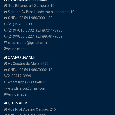
Rua Bittencourt Sampaio, 10
Sentido Av.Brasil, próximo a passarela 10
CNPJ:
03.591.980/0001-32
(21)3570-0709
(21)97015-0732 | (21)97011-3983
(21)99856-6227 | (21)99781-9639
etss.matriz@gmail.com
Ver no mapa
CAMPO GRANDE
Av.Cesário de Melo, 5290
CNPJ:
03.591.980/0002-13
(21)2412-3999
WhatsApp (21)99640-8956
etss.filialcg@gmail.com
Ver no mapa
QUEIMADOS
Rua Prof.Avelino Xanxão, 215